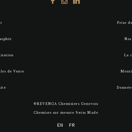
t
Prise d
sophie
Nos
isation
La 
les de Vente
Menti
site
Données
©REVENGA Chemisiers Genevois
Chemises sur mesure Swiss Made
EN
FR