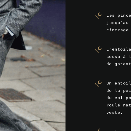
Les pinc
jusqu’au
cintrage
L’entoil
cousu à 
de garan
Un entoi
de la po
du col p
roulé na
veste.