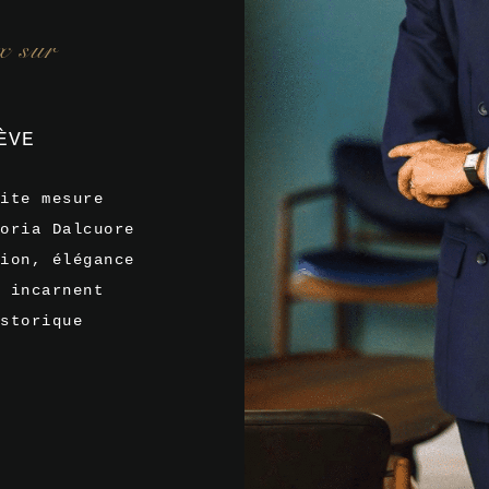
x sur
ÈVE
ite mesure
oria Dalcuore
ion, élégance
 incarnent
storique