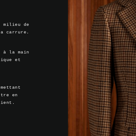
e milieu de
la carrure.
é à la main
nique et
rmettant
ttre en
lient.