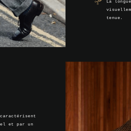
La longu
visuelle
tenue.
caractérisent
el et par un